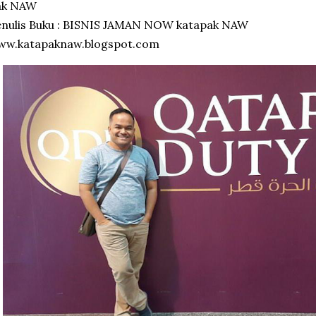
ak NAW
enulis Buku : BISNIS JAMAN NOW katapak NAW
ww.katapaknaw.blogspot.com