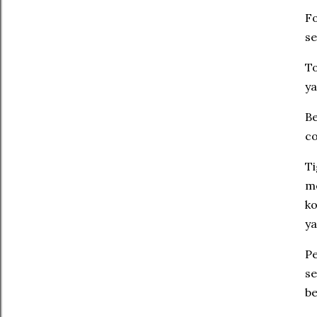
Fo
se
To
ya
Be
co
Ti
me
ko
ya
Pe
se
be