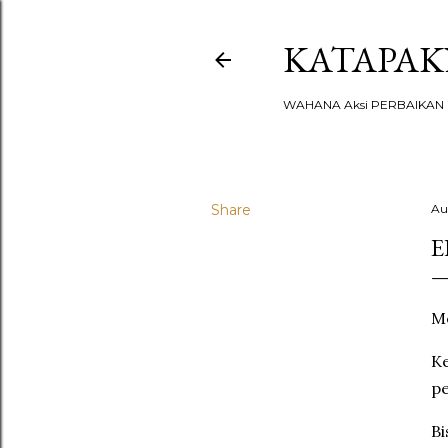
KATAPA
WAHANA Aksi PERBAIKAN u
Share
Au
E
M
Ke
pe
Bi