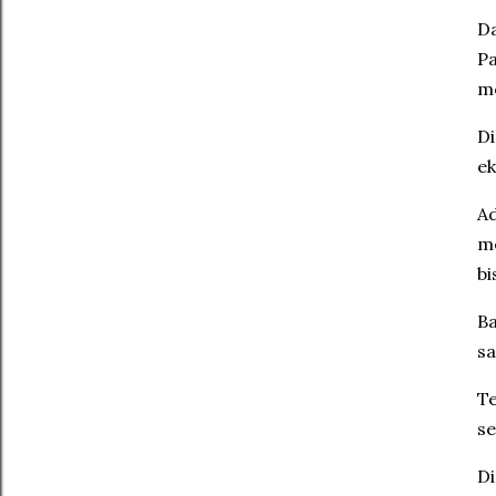
Da
Pa
m
Di
ek
Ad
me
bi
Ba
sa
Te
se
Di