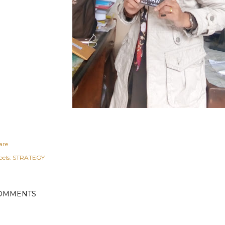
are
els:
STRATEGY
OMMENTS