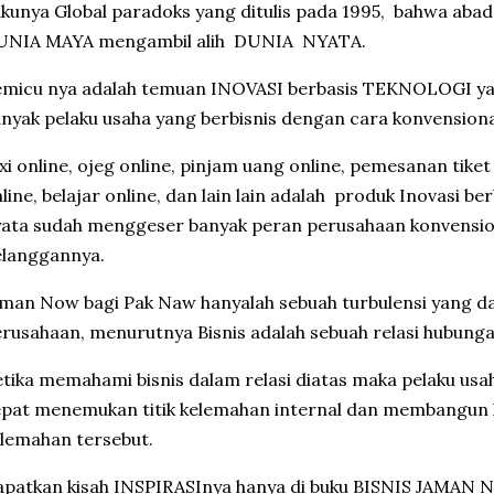
kunya Global paradoks yang ditulis pada 1995, bahwa abad 
UNIA MAYA mengambil alih DUNIA NYATA.
emicu nya adalah temuan INOVASI berbasis TEKNOLOGI y
nyak pelaku usaha yang berbisnis dengan cara konvensiona
xi online, ojeg online, pinjam uang online, pemesanan tike
line, belajar online, dan lain lain adalah produk Inovasi b
ata sudah menggeser banyak peran perusahaan konvensio
elanggannya.
man Now bagi Pak Naw hanyalah sebuah turbulensi yang d
rusahaan, menurutnya Bisnis adalah sebuah relasi hubunga
tika memahami bisnis dalam relasi diatas maka pelaku u
pat menemukan titik kelemahan internal dan membangun ke
lemahan tersebut.
patkan kisah INSPIRASInya hanya di buku BISNIS JAMAN 