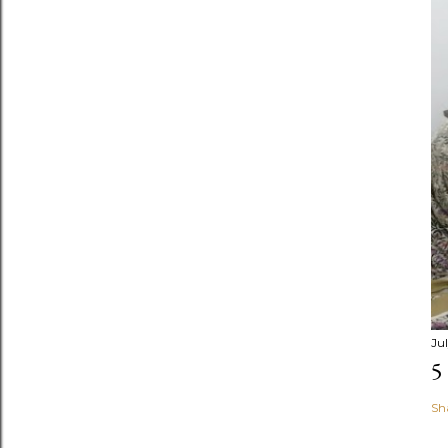
Ju
5
Sh