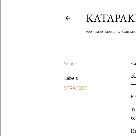
KATAPA
WAHANA Aksi PERBAIKAN u
Share
Au
K
Labels
STRATEGY
K
T
te
Ha