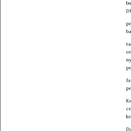
bu
D
p
ba
ta
on
ny
p
Ja
pe
Ke
ce
ke
Da