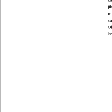
ka
ji
me
s
Ol
ke