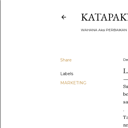
KATAPA
WAHANA Aksi PERBAIKAN u
Share
De
L
Labels
MARKETING
Su
be
sa
.
Ta
n