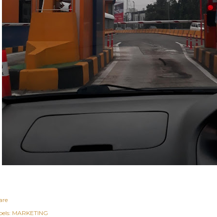
are
els:
MARKETING