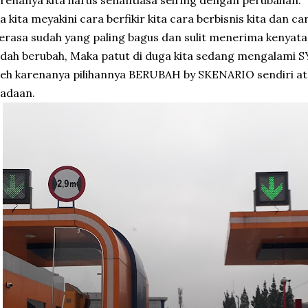
renanya kita harus senantiasa seiring dengan perubahan.
ka kita meyakini cara berfikir kita cara berbisnis kita dan car
rasa sudah yang paling bagus dan sulit menerima kenyata
udah berubah, Maka patut di duga kita sedang mengala
eh karenanya pilihannya BERUBAH by SKENARIO sendiri at
adaan.