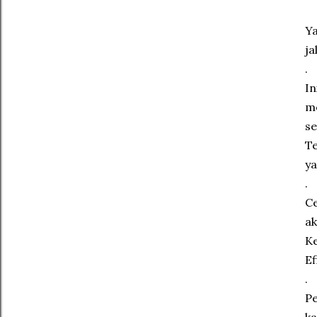
Ya
ja
.
I
me
se
Te
ya
.
Ce
ak
Ke
E
.
Pe