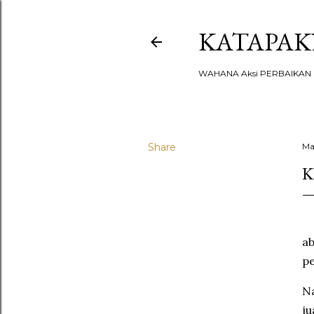
KATAPA
WAHANA Aksi PERBAIKAN u
Share
Ma
K
ab
pe
Na
ju