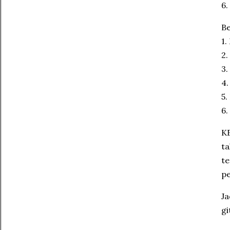
6.
Be
1
2
3
4.
5.
6.
KE
ta
te
p
Ja
gi