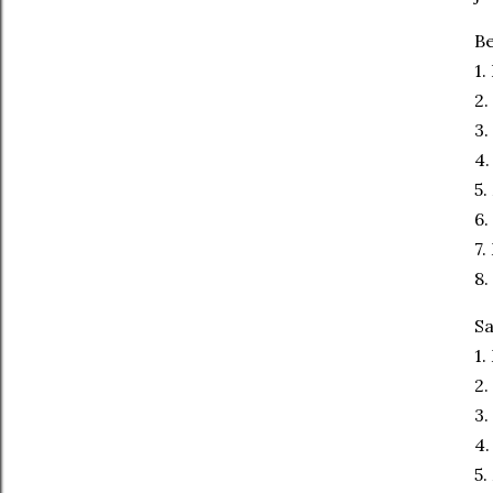
Be
1.
2
3
4
5.
6.
7.
8.
Sa
1
2.
3
4.
5