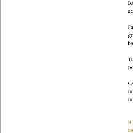
Ba
se
Fa
gr
bi
Tu
pe
Ca
me
me
Sh
Lab