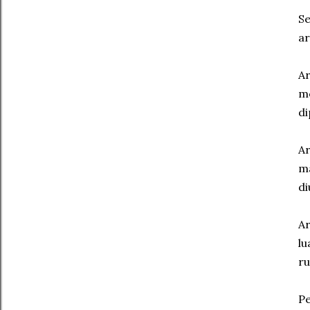
Se
ar
Ar
me
di
Ar
ma
d
Ar
lu
ru
Pe