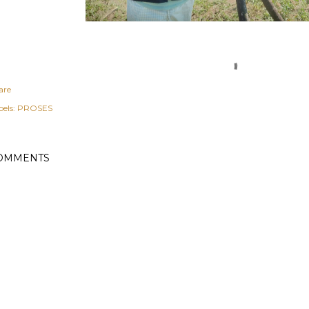
are
els:
PROSES
OMMENTS