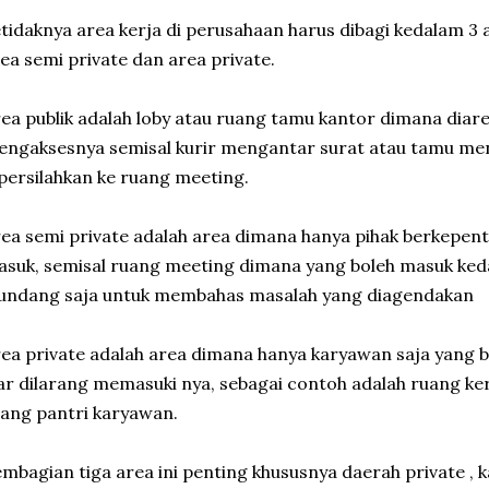
tidaknya area kerja di perusahaan harus dibagi kedalam 3 ar
ea semi private dan area private.
ea publik adalah loby atau ruang tamu kantor dimana diarea
ngaksesnya semisal kurir mengantar surat atau tamu m
persilahkan ke ruang meeting.
ea semi private adalah area dimana hanya pihak berkepent
suk, semisal ruang meeting dimana yang boleh masuk ked
iundang saja untuk membahas masalah yang diagendakan
ea private adalah area dimana hanya karyawan saja yang
ar dilarang memasuki nya, sebagai contoh adalah ruang ker
ang pantri karyawan.
mbagian tiga area ini penting khususnya daerah private ,