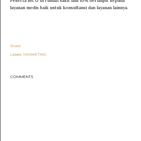
Peserta MCU di rumah sakit lain 10% berlanjut kepada
layanan medis baik untuk konsultansi dan layanan lainnya.
Share
Labels:
MARKETING
COMMENTS