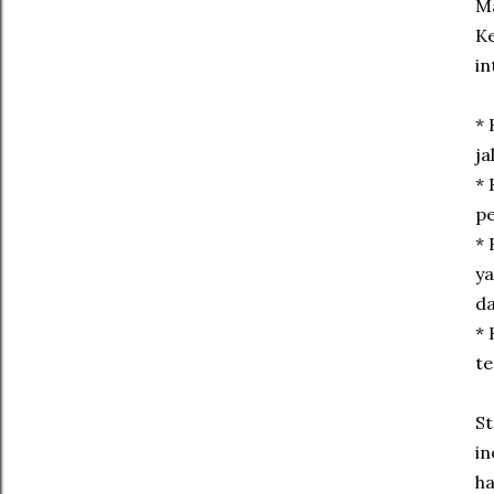
Ma
Ke
in
* 
ja
* 
pe
* 
ya
da
* 
te
S
in
ha