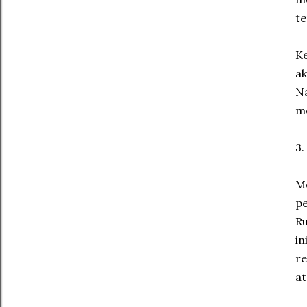
te
Ke
ak
Na
me
3.
Mo
pe
Ru
in
re
at