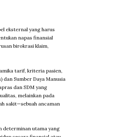
bel eksternal yang harus
entukan napas finansial
rusan birokrasi klaim,
ka tarif, kriteria pasien,
as) dan Sumber Daya Manusia
Sapras dan SDM yang
ualitas, melainkan pada
mah sakit—sebuah ancaman
lah determinan utama yang
idup secara finansial atau