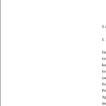
5
1.
In
te
ko
te
ya
fo
Pe
A
me