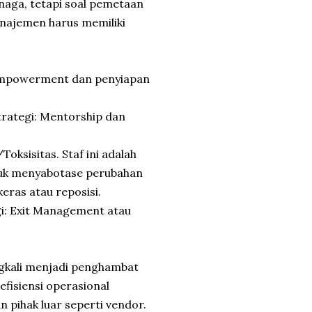
naga, tetapi soal pemetaan
anajemen harus memiliki
 Empowerment dan penyiapan
rategi: Mentorship dan
ksisitas. Staf ini adalah
tuk menyabotase perubahan
eras atau reposisi.
i: Exit Management atau
gkali menjadi penghambat
efisiensi operasional
pihak luar seperti vendor.