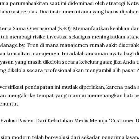
nia perumahsakitan saat ini didominasi oleh strategi Net
laborasi cerdas. Dua instrumen utama yang harus dipaham
Kerja Sama Operasional (KSO): Memanfaatkan keahlian dan 
tuk membagi risiko investasi sekaligus meningkatkan stan
Manage by: Tren di mana manajemen rumah sakit diserahk
au konsultan manajemen. Ini adalah ancaman nyata bagi dir
yasan yang masih dikelola secara kekeluargaan; jika Anda 
ng dikelola secara profesional akan mengambil alih pasar 
versifikasi pendapatan ini mutlak diperlukan, karena pada 
kan mengalir ke tempat yang mampu memenangkan hati p
enuntut.
 Evolusi Pasien: Dari Kebutuhan Medis Menuju "Customer D
sien modern telah berevolusi dari sekadar penerima lay