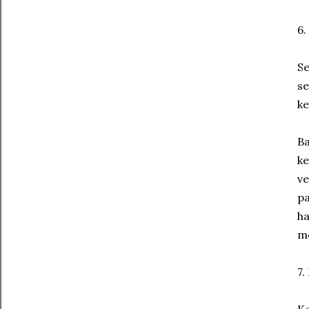
6.
Se
se
ke
Ba
ke
ve
pa
ha
me
7.