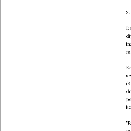
2.
Da
di
in
me
Ke
se
(S
di
pe
ke
"R
me