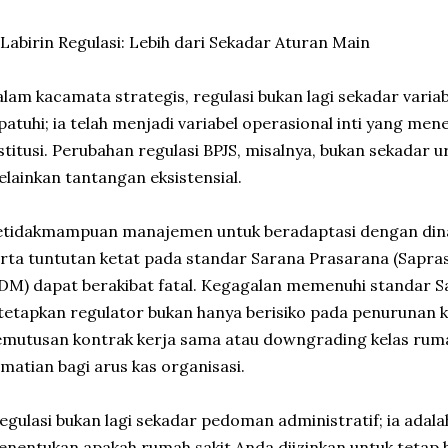
 Labirin Regulasi: Lebih dari Sekadar Aturan Main
lam kacamata strategis, regulasi bukan lagi sekadar varia
patuhi; ia telah menjadi variabel operasional inti yang men
stitusi. Perubahan regulasi BPJS, misalnya, bukan sekadar u
lainkan tantangan eksistensial.
tidakmampuan manajemen untuk beradaptasi dengan dinami
rta tuntutan ketat pada standar Sarana Prasarana (Sapr
DM) dapat berakibat fatal. Kegagalan memenuhi standar 
tetapkan regulator bukan hanya berisiko pada penurunan k
mutusan kontrak kerja sama atau downgrading kelas ru
matian bagi arus kas organisasi.
egulasi bukan lagi sekadar pedoman administratif; ia ada
nentukan apakah rumah sakit Anda diizinkan untuk tetap h