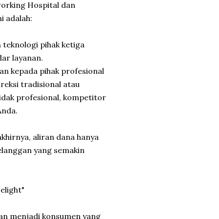
working Hospital dan
i adalah:
teknologi pihak ketiga
dar layanan.
an kepada pihak profesional
eksi tradisional atau
tidak profesional, kompetitor
Anda.
akhirnya, aliran dana hanya
elanggan yang semakin
elight"
anan menjadi konsumen yang