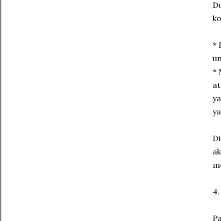
Du
ko
* 
un
* 
at
ya
ya
Di
a
m
4.
Pa