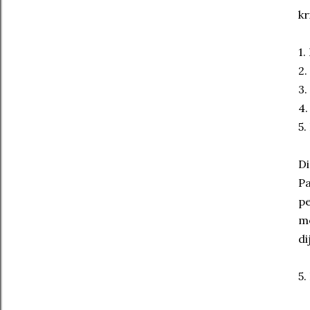
kr
1.
2.
3.
4.
5.
Di
Pa
pe
me
di
5.