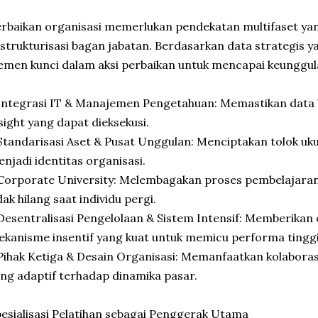
rbaikan organisasi memerlukan pendekatan multifaset ya
strukturisasi bagan jabatan. Berdasarkan data strategis yan
emen kunci dalam aksi perbaikan untuk mencapai keunggul
Integrasi IT & Manajemen Pengetahuan: Memastikan data
sight yang dapat dieksekusi.
Standarisasi Aset & Pusat Unggulan: Menciptakan tolok ukur
njadi identitas organisasi.
Corporate University: Melembagakan proses pembelajaran a
dak hilang saat individu pergi.
Desentralisasi Pengelolaan & Sistem Intensif: Memberikan
kanisme insentif yang kuat untuk memicu performa tinggi
Pihak Ketiga & Desain Organisasi: Memanfaatkan kolaboras
ng adaptif terhadap dinamika pasar.
esialisasi Pelatihan sebagai Penggerak Utama