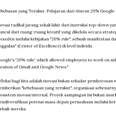
bebasan yang Terukur: Pelajaran dari Aturan 20% Google
ovasi radikal jarang sekali lahir dari instruksi top-down yan
ncul dari ruang-ruang kreatif yang dikelola secara strat
eseden melalui kebijakan "20% rule", sebuah manifestasi 
ggulan" (Center of Excellence) di level individu.
oogle's '20% rule', which allowed employees to work on sid
eation of Gmail and Google News."
fleksi bagi kita adalah inovasi bukan sekadar pemborosan
mberikan "kebebasan yang terukur", organisasi sebenar
osistem inovasi internal. Proyek sampingan ini bukan anar
ndiversifikasi potensi masa depan perusahaan melalui kete
rbaik mereka.