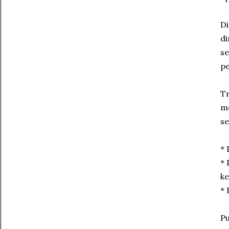
Di
di
se
pe
Tr
me
se
* 
* 
ke
* 
Pu