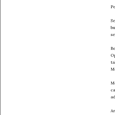
Pe
Se
bu
se
Be
Op
ta
M
Me
ca
ad
Ar