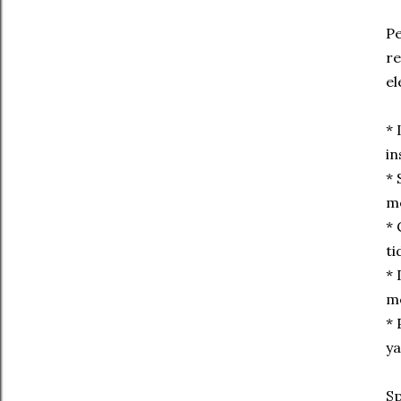
Pe
re
el
* 
in
* 
me
* 
ti
* 
me
* 
ya
Sp