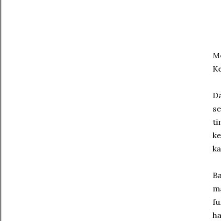
Me
K
Da
se
t
ke
ka
Ba
ma
fu
ha