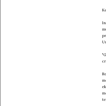
Ke
In
mu
pr
Un
"G
cr
Re
me
ek
me
te