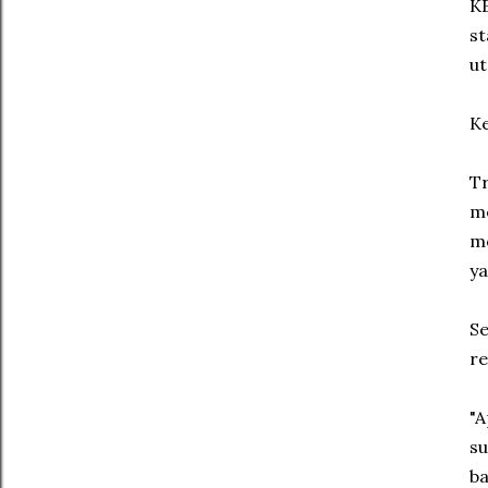
KE
st
ut
K
Tr
me
me
ya
Se
re
"A
su
ba