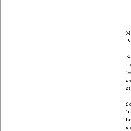
M
Pe
Ba
ru
te
sa
st
Se
In
be
sa