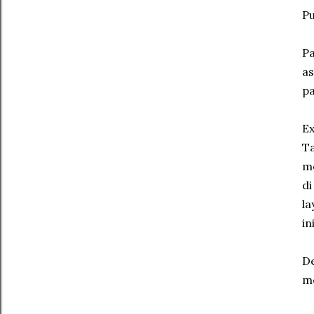
Pu
Pa
as
pa
Ex
Ta
me
di
la
ini
De
me