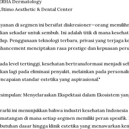
 ERHA Dermatology
Ultimo Aesthetic & Dental Center
yanan di segmen ini bersifat diskresioner—orang memilihn
kan sekadar untuk sembuh. Ini adalah titik di mana keseh
dup. Penggunaan teknologi terbaru, privasi yang terjaga ket
hancement menciptakan rasa prestige dan kepuasan per
ada level tertinggi, kesehatan bertransformasi menjadi se
kan lagi pada eliminasi penyakit, melainkan pada persona
ncapaian standar estetika yang aspirasional."
simpulan: Menyelaraskan Ekspektasi dalam Ekosistem ya
rarki ini menunjukkan bahwa industri kesehatan Indonesia
matangan di mana setiap segmen memiliki peran spesifik.
butuhan dasar hingga klinik estetika yang menawarkan 