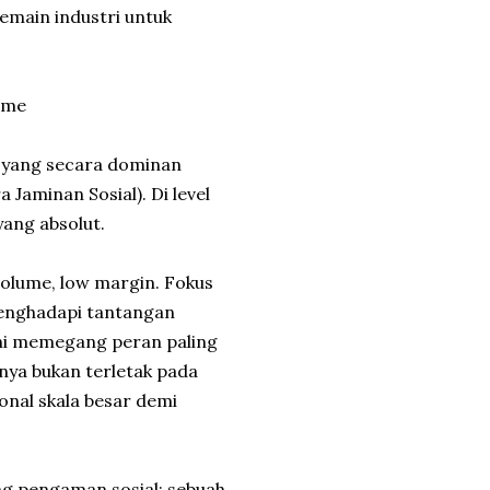
emain industri untuk
ume
 yang secara dominan
Jaminan Sosial). Di level
yang absolut.
volume, low margin. Fokus
menghadapi tantangan
ini memegang peran paling
nya bukan terletak pada
nal skala besar demi
ng pengaman sosial; sebuah