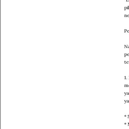
pi
ne
Pe
Na
pe
te
1.
me
ya
ya
* 
* 