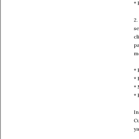
* 
2.
se
cl
pa
me
* 
* 
* 
*
In
Cu
ya