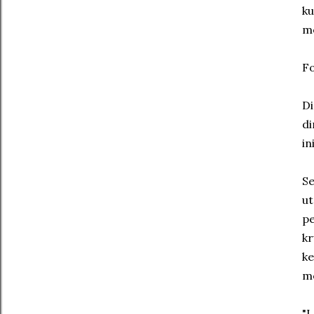
ku
m
Fo
D
di
in
Se
ut
pe
kr
ke
me
"L