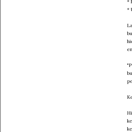
*
* 
La
bu
hi
en
"P
bu
pe
Ke
Hi
ke
ke