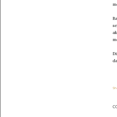
me
Ba
se
ak
me
Di
da
Sh
C