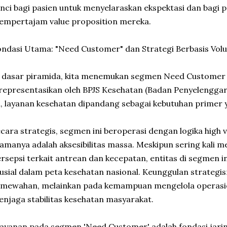
nci bagi pasien untuk menyelaraskan ekspektasi dan bagi p
empertajam value proposition mereka.
ndasi Utama: "Need Customer" dan Strategi Berbasis Vol
i dasar piramida, kita menemukan segmen Need Customer
representasikan oleh BPJS Kesehatan (Badan Penyelenggara 
i, layanan kesehatan dipandang sebagai kebutuhan primer 
cara strategis, segmen ini beroperasi dengan logika high 
amanya adalah aksesibilitas massa. Meskipun sering kali 
rsepsi terkait antrean dan kecepatan, entitas di segmen 
usial dalam peta kesehatan nasional. Keunggulan strategis
mewahan, melainkan pada kemampuan mengelola operasio
njaga stabilitas kesehatan masyarakat.
ayanan pada segmen 'Need Customer' adalah fondasi jari