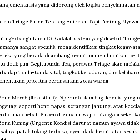
najemen krisis yang didorong oleh logika penyelamatan 
stem Triage Bukan Tentang Antrean, Tapi Tentang Nyawa
ntu gerbang utama IGD adalah sistem yang disebut 'Triage
amanya sangat spesifik: mengidentifikasi tingkat kegawa
ereka yang berada di ambang kematian mendapatkan per
tu detik pun. Begitu Anda tiba, perawat Triage akan mela
rhadap tanda-tanda vital, tingkat kesadaran, dan keluhan
nentukan prioritas berdasarkan zona warna:
Zona Merah (Resusitasi): Diperuntukkan bagi kondisi yan
ngsung, seperti henti napas, serangan jantung, atau kece
rdarahan hebat. Pasien di zona ini wajib ditangani seketika
Zona Kuning (Urgent): Kondisi darurat namun nyawa tidak
salnya patah tulang terbuka, nyeri dada hebat, atau sesak
abil.