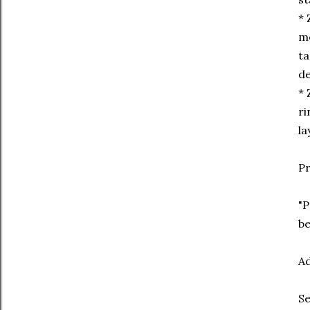
* 
me
ta
de
* 
ri
la
Pr
"P
be
Ad
Se