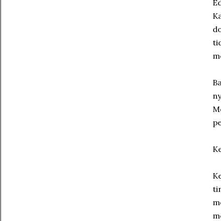
Ed
Ka
do
ti
m
Ba
ny
Me
p
Ke
Ke
ti
me
me