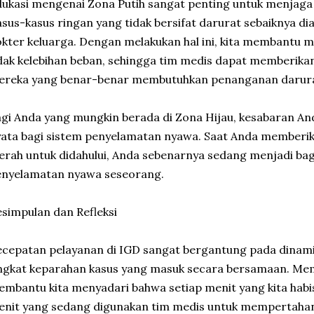
ukasi mengenai Zona Putih sangat penting untuk menjaga 
sus-kasus ringan yang tidak bersifat darurat sebaiknya d
kter keluarga. Dengan melakukan hal ini, kita membantu 
dak kelebihan beban, sehingga tim medis dapat memberika
ereka yang benar-benar membutuhkan penanganan darura
gi Anda yang mungkin berada di Zona Hijau, kesabaran A
ata bagi sistem penyelamatan nyawa. Saat Anda memberika
rah untuk didahului, Anda sebenarnya sedang menjadi bagi
enyelamatan nyawa seseorang.
simpulan dan Refleksi
cepatan pelayanan di IGD sangat bergantung pada dinami
ngkat keparahan kasus yang masuk secara bersamaan. Me
mbantu kita menyadari bahwa setiap menit yang kita habi
nit yang sedang digunakan tim medis untuk mempertahan