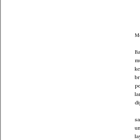
Me
Ba
mu
ke
br
pe
la
di
sa
un
la