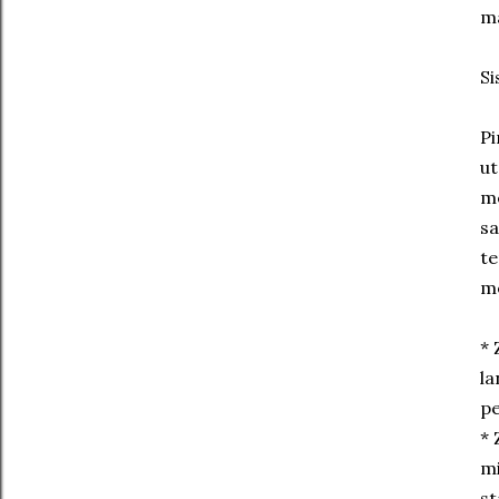
ma
Si
Pi
ut
m
sa
te
me
* 
la
pe
* 
mi
st