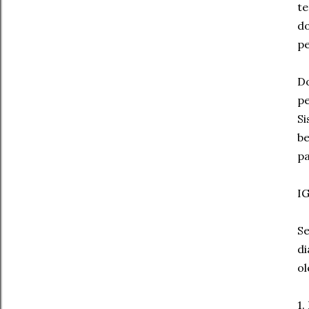
te
do
pe
Do
pe
Si
be
pa
IG
Se
di
ol
1.