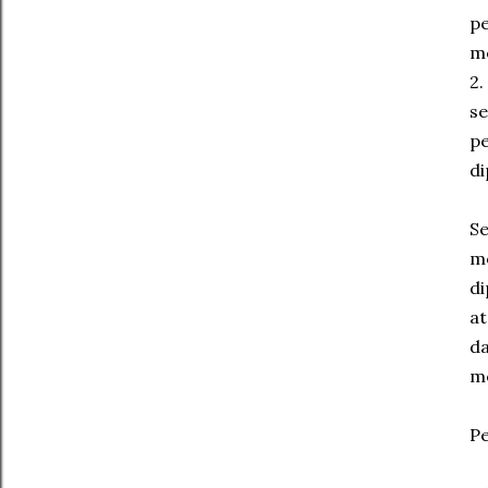
pe
me
2.
se
pe
di
Se
me
di
at
da
me
Pe