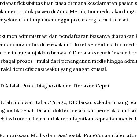
rdapat fleksibilitas luar biasa di mana keselamatan pasien
kumen. Untuk pasien di Zona Merah, tim medis akan lang
nyelamatan tanpa menunggu proses registrasi selesai.
kumen administrasi dan pendaftaran biasanya diarahkan k
ndamping untuk diselesaikan di loket sementara tim medis
stem ini menunjukkan bahwa IGD adalah sebuah "mesin ber
rbagai proses—mulai dari penanganan medis hingga admin
ralel demi efisiensi waktu yang sangat krusial.
D Adalah Pusat Diagnostik dan Tindakan Cepat
telah melewati tahap Triage, IGD bukan sekadar ruang per
agnostik cepat. Di sini, dokter melakukan pemeriksaan fis
eh instrumen ilmiah untuk mendapatkan kepastian medis. Pr
 Pemeriksaan Medis dan Diagnostik: Penggunaan laborator