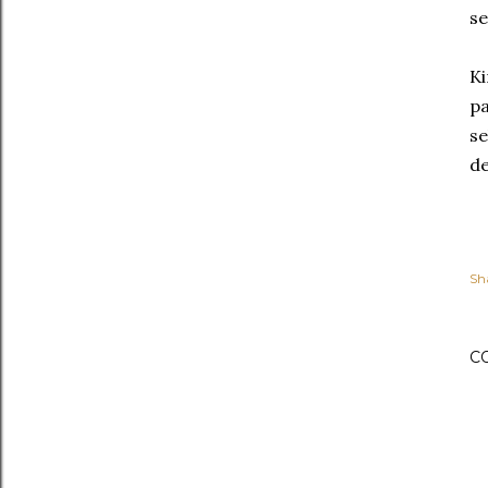
se
Ki
pa
se
de
Sh
C