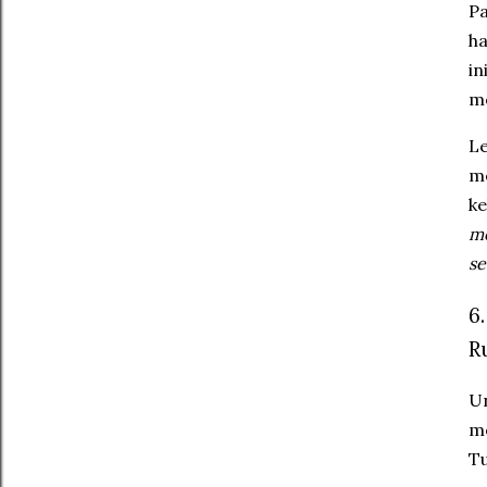
Pa
ha
in
me
Le
me
ke
me
se
6
R
Un
me
Tu