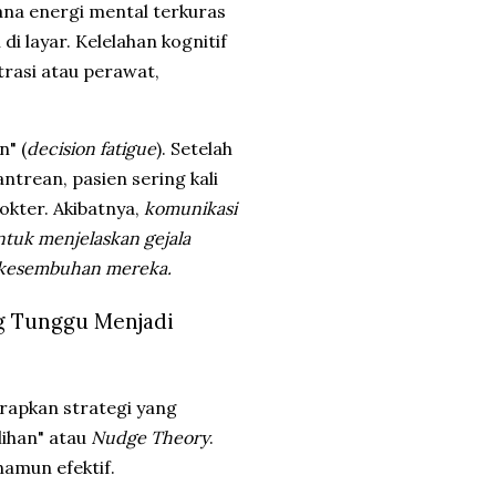
mana energi mental terkuras
 layar. Kelelahan kognitif
rasi atau perawat,
n" (
decision fatigue
). Setelah
rean, pasien sering kali
okter. Akibatnya,
komunikasi
untuk menjelaskan gejala
i kesembuhan mereka.
ng Tunggu Menjadi
rapkan strategi yang
lihan" atau
Nudge Theory
.
namun efektif.