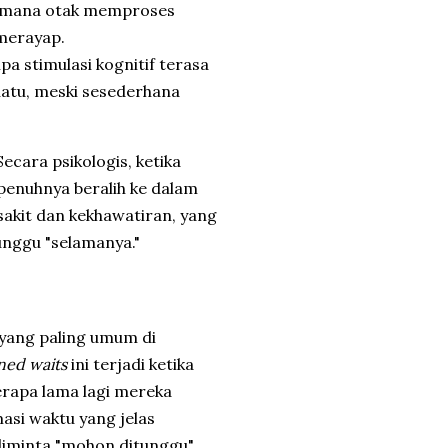
i mana otak memproses
 merayap.
a stimulasi kognitif terasa
uatu, meski sesederhana
cara psikologis, ketika
epenuhnya beralih ke dalam
sakit dan kekhawatiran, yang
unggu "selamanya."
 yang paling umum di
ned waits
ini terjadi ketika
erapa lama lagi mereka
si waktu yang jelas
 diminta "mohon ditunggu"