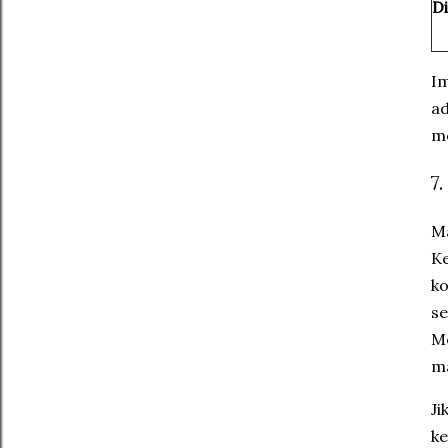
Di
Im
ad
me
7
Ma
Ke
k
se
Me
ma
Ji
ke