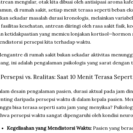
trean mengular, otak kita dibuai oleh antisipasi aroma ka
mun, di rumah sakit, setiap menit terasa seperti beban eks
kan sekadar masalah durasi kronologis, melainkan variabe
 fasilitas kesehatan, antrean diiringi oleh rasa sakit fisik,
n ketidakpastian yang memicu lonjakan kortisol—hormon s
ndistorsi persepsi kita terhadap waktu.
engantre di rumah sakit bukan sekadar aktivitas menunggu
ang, ini adalah pengalaman psikologis yang sarat dengan t
. Persepsi vs. Realitas: Saat 10 Menit Terasa Seper
lam desain pengalaman pasien, durasi aktual pada jam dindi
nting daripada persepsi waktu di dalam kepala pasien. Me
nggu bisa terasa seperti satu jam yang menyiksa? Psikolo
hwa persepsi waktu sangat dipengaruhi oleh kondisi neurop
Kegelisahan yang Mendistorsi Waktu:
Pasien yang bera