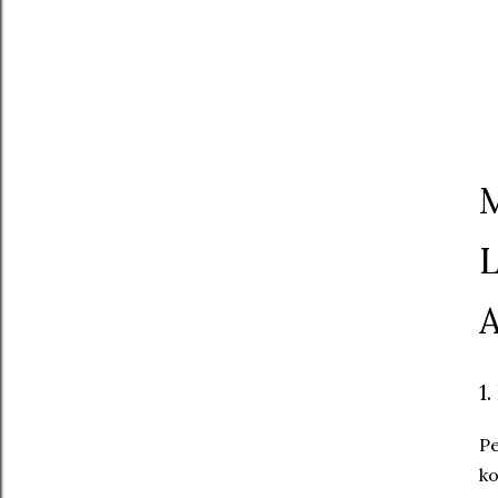
M
L
A
1
Pe
ko