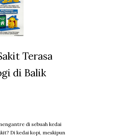
akit Terasa
i di Balik
engantre di sebuah kedai
it? Di kedai kopi, meskipun