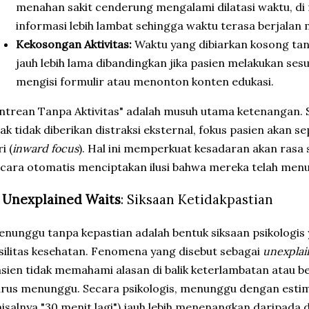
menahan sakit cenderung mengalami dilatasi waktu, d
informasi lebih lambat sehingga waktu terasa berjalan
Kekosongan Aktivitas:
Waktu yang dibiarkan kosong tanp
jauh lebih lama dibandingkan jika pasien melakukan ses
mengisi formulir atau menonton konten edukasi.
ntrean Tanpa Aktivitas" adalah musuh utama ketenangan. Se
ak tidak diberikan distraksi eksternal, fokus pasien akan s
ri (
inward focus
). Hal ini memperkuat kesadaran akan rasa 
cara otomatis menciptakan ilusi bahwa mereka telah men
.
Unexplained Waits
: Siksaan Ketidakpastian
nunggu tanpa kepastian adalah bentuk siksaan psikologis
silitas kesehatan. Fenomena yang disebut sebagai
unexplai
sien tidak memahami alasan di balik keterlambatan atau b
rus menunggu. Secara psikologis, menunggu dengan estima
isalnya "30 menit lagi") jauh lebih menenangkan daripada