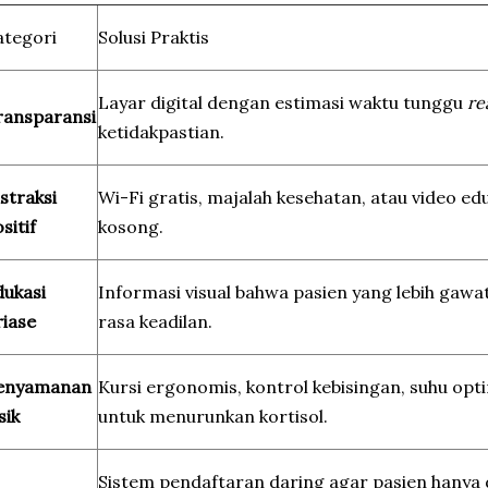
ategori
Solusi Praktis
Layar digital dengan estimasi waktu tunggu
re
ransparansi
ketidakpastian.
straksi
Wi-Fi gratis, majalah kesehatan, atau video ed
sitif
kosong.
dukasi
Informasi visual bahwa pasien yang lebih gaw
riase
rasa keadilan.
enyamanan
Kursi ergonomis, kontrol kebisingan, suhu opt
sik
untuk menurunkan kortisol.
Sistem pendaftaran daring agar pasien hanya