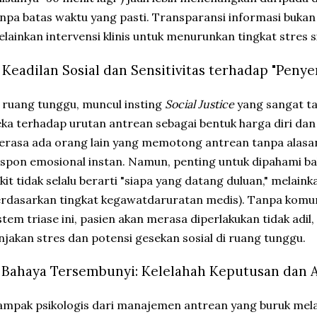
npa batas waktu yang pasti. Transparansi informasi buka
lainkan intervensi klinis untuk menurunkan tingkat stres s
. Keadilan Sosial dan Sensitivitas terhadap "Penye
 ruang tunggu, muncul insting
Social Justice
yang sangat ta
ka terhadap urutan antrean sebagai bentuk harga diri dan 
rasa ada orang lain yang memotong antrean tanpa alasan 
spon emosional instan. Namun, penting untuk dipahami ba
kit tidak selalu berarti "siapa yang datang duluan," melain
rdasarkan tingkat kegawatdaruratan medis). Tanpa komun
stem triase ini, pasien akan merasa diperlakukan tidak adil
njakan stres dan potensi gesekan sosial di ruang tunggu.
. Bahaya Tersembunyi: Kelelahah Keputusan dan 
mpak psikologis dari manajemen antrean yang buruk mela