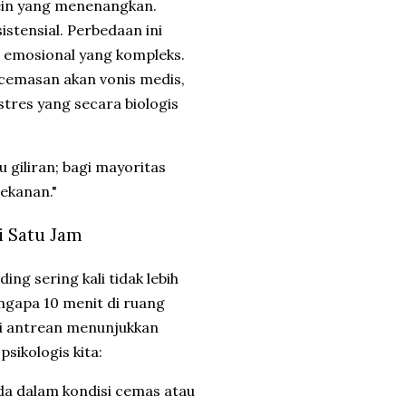
fein yang menenangkan.
istensial. Perbedaan ini
l emosional yang kompleks.
 kecemasan akan vonis medis,
tres yang secara biologis
 giliran; bagi mayoritas
ekanan."
ti Satu Jam
ng sering kali tidak lebih
ngapa 10 menit di ruang
gi antrean menunjukkan
sikologis kita:
da dalam kondisi cemas atau