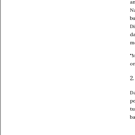
an
Na
bu
Di
da
me
"M
or
2
Da
pe
tu
ba