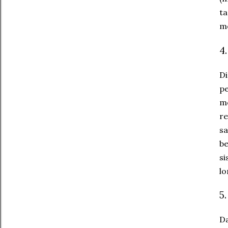
ta
me
4
Di
pe
me
re
sa
be
si
lo
5
Da