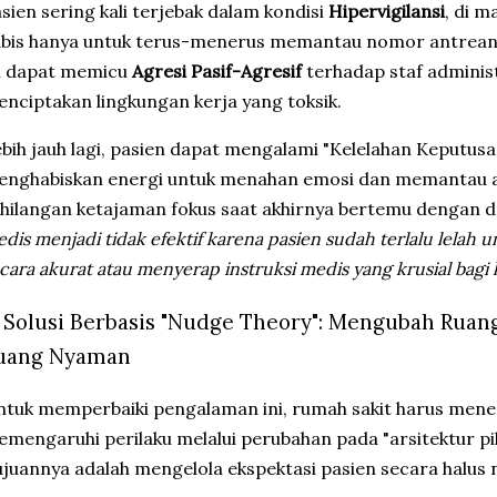
sien sering kali terjebak dalam kondisi
Hipervigilansi
, di 
bis hanya untuk terus-menerus memantau nomor antrean di
i dapat memicu
Agresi Pasif-Agresif
terhadap staf administ
nciptakan lingkungan kerja yang toksik.
bih jauh lagi, pasien dapat mengalami "Kelelahan Keputusa
nghabiskan energi untuk menahan emosi dan memantau ant
hilangan ketajaman fokus saat akhirnya bertemu dengan d
dis menjadi tidak efektif karena pasien sudah terlalu lelah 
cara akurat atau menyerap instruksi medis yang krusial bag
. Solusi Berbasis "Nudge Theory": Mengubah Rua
uang Nyaman
tuk memperbaiki pengalaman ini, rumah sakit harus mene
mengaruhi perilaku melalui perubahan pada "arsitektur pi
juannya adalah mengelola ekspektasi pasien secara halus 