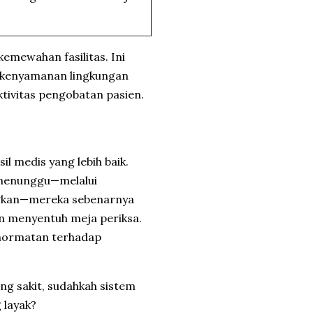
kemewahan fasilitas. Ini
a kenyamanan lingkungan
ktivitas pengobatan pasien.
l medis yang lebih baik.
 menunggu—melalui
ngkan—mereka sebenarnya
n menyentuh meja periksa.
ghormatan terhadap
ang sakit, sudahkah sistem
 layak?