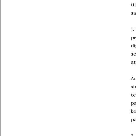
ti
sa
1.
pe
di
se
at
An
si
t
pa
ke
pa
2.