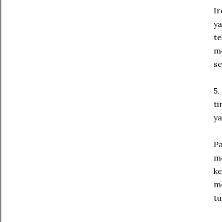
Ir
ya
te
me
se
5.
ti
ya
Pa
me
ke
me
tu