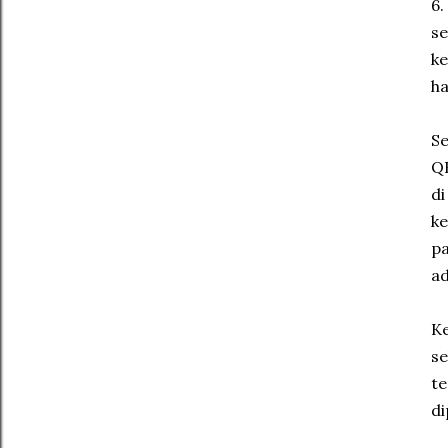
6.
se
ke
ha
Se
QR
di
ke
pa
ad
Ke
se
te
di