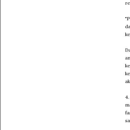
re
"P
da
k
Da
an
ke
ke
ak
4.
ma
fa
s