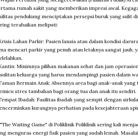
rtama rumah sakit yang memberikan impresi awal. Kegag
silitas pendukung menciptakan persepsi buruk yang sulit dip
ring terabaikan meliputi:
Krisis Lahan Parkir: Pasien lansia atau dalam kondisi darur
ma mencari parkir yang penuh atau letaknya sangat jauh, y
lelahkan.
Kantin: Minimnya pilihan makanan sehat dan jam operasi
sulitan keluarga yang harus mendampingi pasien dalam wa
Taman Bermain Anak: Absennya area bagi anak-anak yang 
micu stres tambahan bagi orang tua dan anak itu sendiri.
Tempat Ibadah: Fasilitas ibadah yang sempit dengan sirkul
ncerminkan kurangnya perhatian pada kesejahteraan spiri
 "The Waiting Game" di Poliklinik Poliklinik sering kali men
ng menguras energi fisik pasien yang sudah lemah. Masalah