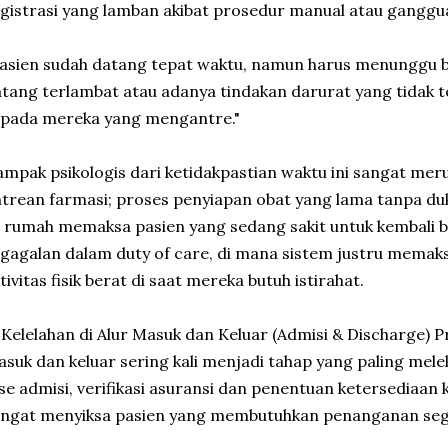
gistrasi yang lamban akibat prosedur manual atau ganggua
asien sudah datang tepat waktu, namun harus menunggu 
tang terlambat atau adanya tindakan darurat yang tidak 
epada mereka yang mengantre."
mpak psikologis dari ketidakpastian waktu ini sangat meru
trean farmasi; proses penyiapan obat yang lama tanpa d
 rumah memaksa pasien yang sedang sakit untuk kembali be
gagalan dalam duty of care, di mana sistem justru memak
tivitas fisik berat di saat mereka butuh istirahat.
 Kelelahan di Alur Masuk dan Keluar (Admisi & Discharge) P
suk dan keluar sering kali menjadi tahap yang paling mel
se admisi, verifikasi asuransi dan penentuan ketersediaan 
angat menyiksa pasien yang membutuhkan penanganan seg