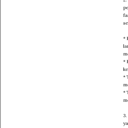
pe
fa
se
* 
la
me
* 
ke
* 
me
* 
me
3.
ya