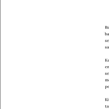
Ru
ba
se
sa
Ke
en
se
me
pe
Ki
ta