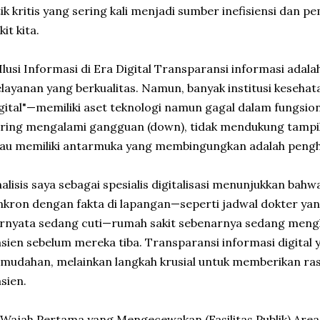
tik kritis yang sering kali menjadi sumber inefisiensi dan 
kit kita.
 Ilusi Informasi di Era Digital Transparansi informasi adala
layanan yang berkualitas. Namun, banyak institusi kesehata
gital"—memiliki aset teknologi namun gagal dalam fungsion
ring mengalami gangguan (down), tidak mendukung tampila
au memiliki antarmuka yang membingungkan adalah pengh
alisis saya sebagai spesialis digitalisasi menunjukkan bahwa
nkron dengan fakta di lapangan—seperti jadwal dokter yang
ernyata sedang cuti—rumah sakit sebenarnya sedang men
sien sebelum mereka tiba. Transparansi informasi digital
mudahan, melainkan langkah krusial untuk memberikan ras
sien.
 Wajah Pertama yang Mengecewakan (Fasilitas Publik) Area