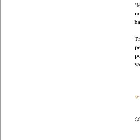
"M
me
ha
Tr
pe
pe
y
Sh
C