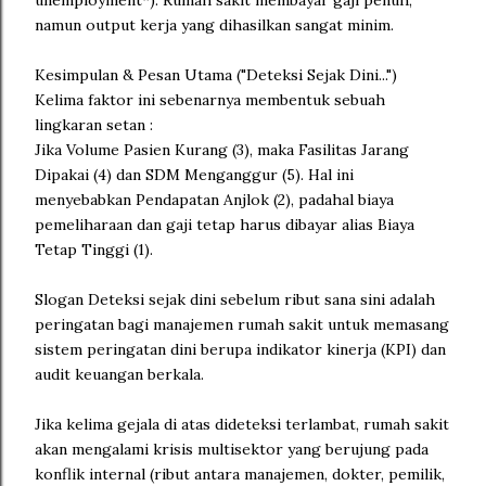
unemployment*). Rumah sakit membayar gaji penuh,
namun output kerja yang dihasilkan sangat minim.
Kesimpulan & Pesan Utama ("Deteksi Sejak Dini...")
Kelima faktor ini sebenarnya membentuk sebuah
lingkaran setan :
Jika Volume Pasien Kurang (3), maka Fasilitas Jarang
Dipakai (4) dan SDM Menganggur (5). Hal ini
menyebabkan Pendapatan Anjlok (2), padahal biaya
pemeliharaan dan gaji tetap harus dibayar alias Biaya
Tetap Tinggi (1).
Slogan Deteksi sejak dini sebelum ribut sana sini adalah
peringatan bagi manajemen rumah sakit untuk memasang
sistem peringatan dini berupa indikator kinerja (KPI) dan
audit keuangan berkala.
Jika kelima gejala di atas dideteksi terlambat, rumah sakit
akan mengalami krisis multisektor yang berujung pada
konflik internal (ribut antara manajemen, dokter, pemilik,