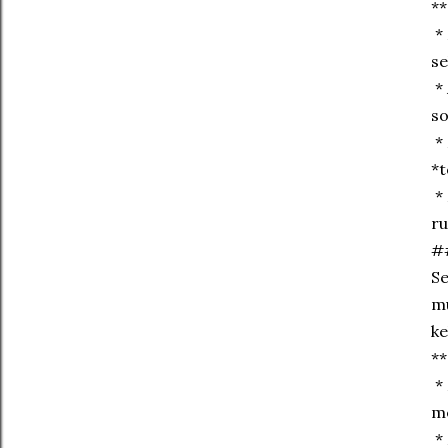
**
* 
se
* 
so
* 
*t
* 
ru
#
Se
mu
ke
**
* 
me
* 