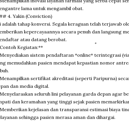
Menampilkan inovasi layanan farmasi yang serba cepat seh
engantre lama untuk mengambil obat.
# 4. Yakin (Conviction)
i adalah tahap konversi. Segala keraguan telah terjawab oleh
mberikan kepercayaannya secara penuh dan langsung me
ndaftar atau datang berobat.
Contoh Kegiatan:**
Menyediakan sistem pendaftaran *online* terintegrasi (via
ang memudahkan pasien mendapat kepastian nomor antrea
buh.
Menampilkan sertifikat akreditasi (seperti Paripurna) seca
pan dan media digital.
Menyelaraskan seluruh lini pelayanan garda depan agar be
pati dan keramahan yang tinggi sejak pasien memarkirka
Memberikan kejelasan dan transparansi estimasi biaya tin
layanan sehingga pasien merasa aman dan dihargai.