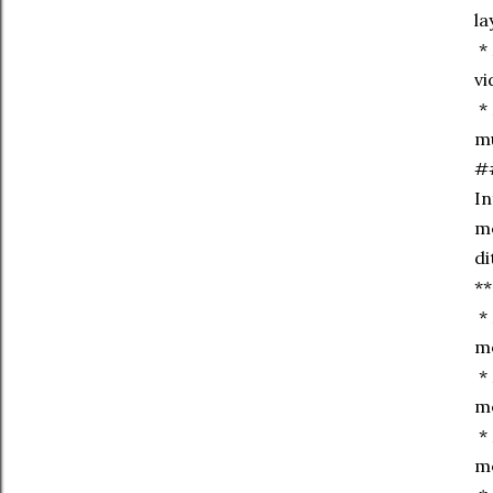
la
* 
vi
* 
mu
##
In
me
di
**
* 
mo
* 
m
* 
me