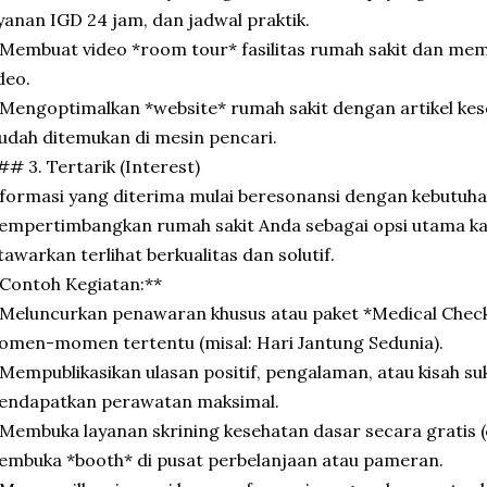
yanan IGD 24 jam, dan jadwal praktik.
Membuat video *room tour* fasilitas rumah sakit dan me
deo.
Mengoptimalkan *website* rumah sakit dengan artikel ke
dah ditemukan di mesin pencari.
# 3. Tertarik (Interest)
formasi yang diterima mulai beresonansi dengan kebutuha
mpertimbangkan rumah sakit Anda sebagai opsi utama ka
tawarkan terlihat berkualitas dan solutif.
Contoh Kegiatan:**
Meluncurkan penawaran khusus atau paket *Medical Chec
men-momen tertentu (misal: Hari Jantung Sedunia).
Mempublikasikan ulasan positif, pengalaman, atau kisah su
endapatkan perawatan maksimal.
Membuka layanan skrining kesehatan dasar secara gratis (c
mbuka *booth* di pusat perbelanjaan atau pameran.