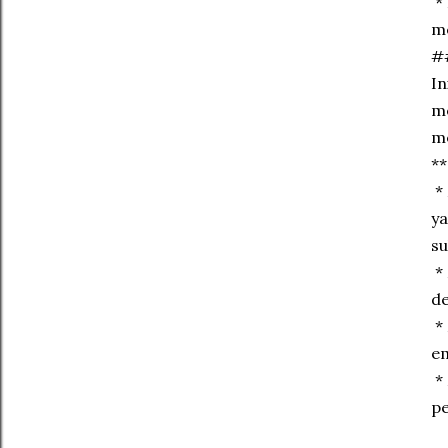
* 
m
##
In
me
me
**
* 
y
su
* 
de
* 
em
* 
pe