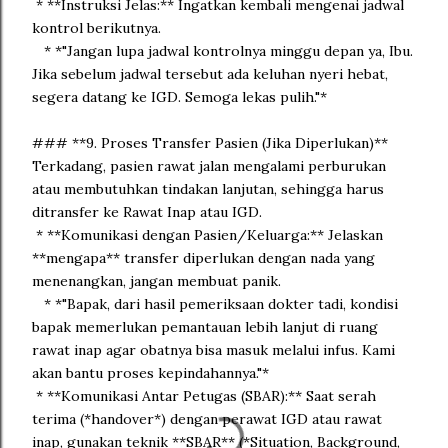
* **Instruksi Jelas:** Ingatkan kembali mengenai jadwal
kontrol berikutnya.
* *"Jangan lupa jadwal kontrolnya minggu depan ya, Ibu.
Jika sebelum jadwal tersebut ada keluhan nyeri hebat,
segera datang ke IGD. Semoga lekas pulih."*
### **9. Proses Transfer Pasien (Jika Diperlukan)**
Terkadang, pasien rawat jalan mengalami perburukan
atau membutuhkan tindakan lanjutan, sehingga harus
ditransfer ke Rawat Inap atau IGD.
* **Komunikasi dengan Pasien/Keluarga:** Jelaskan
**mengapa** transfer diperlukan dengan nada yang
menenangkan, jangan membuat panik.
* *"Bapak, dari hasil pemeriksaan dokter tadi, kondisi
bapak memerlukan pemantauan lebih lanjut di ruang
rawat inap agar obatnya bisa masuk melalui infus. Kami
akan bantu proses kepindahannya."*
* **Komunikasi Antar Petugas (SBAR):** Saat serah
terima (*handover*) dengan perawat IGD atau rawat
inap, gunakan teknik **SBAR** (*Situation, Background,