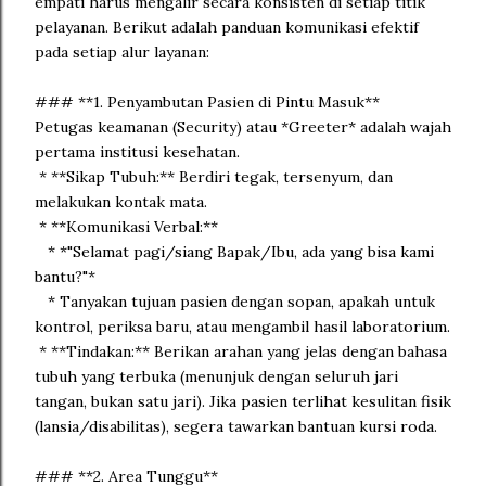
empati harus mengalir secara konsisten di setiap titik
pelayanan. Berikut adalah panduan komunikasi efektif
pada setiap alur layanan:
### **1. Penyambutan Pasien di Pintu Masuk**
Petugas keamanan (Security) atau *Greeter* adalah wajah
pertama institusi kesehatan.
* **Sikap Tubuh:** Berdiri tegak, tersenyum, dan
melakukan kontak mata.
* **Komunikasi Verbal:**
* *"Selamat pagi/siang Bapak/Ibu, ada yang bisa kami
bantu?"*
* Tanyakan tujuan pasien dengan sopan, apakah untuk
kontrol, periksa baru, atau mengambil hasil laboratorium.
* **Tindakan:** Berikan arahan yang jelas dengan bahasa
tubuh yang terbuka (menunjuk dengan seluruh jari
tangan, bukan satu jari). Jika pasien terlihat kesulitan fisik
(lansia/disabilitas), segera tawarkan bantuan kursi roda.
### **2. Area Tunggu**