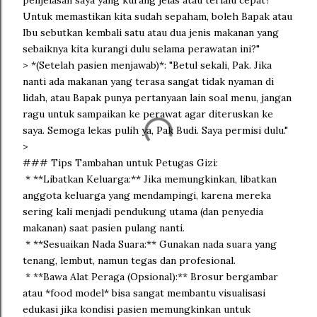
penjelasan saya yang kurang jelas atau terlalu cepat?
Untuk memastikan kita sudah sepaham, boleh Bapak atau
Ibu sebutkan kembali satu atau dua jenis makanan yang
sebaiknya kita kurangi dulu selama perawatan ini?"
> *(Setelah pasien menjawab)*: "Betul sekali, Pak. Jika
nanti ada makanan yang terasa sangat tidak nyaman di
lidah, atau Bapak punya pertanyaan lain soal menu, jangan
ragu untuk sampaikan ke perawat agar diteruskan ke
saya. Semoga lekas pulih ya, Pak Budi. Saya permisi dulu."
>
### Tips Tambahan untuk Petugas Gizi:
* **Libatkan Keluarga:** Jika memungkinkan, libatkan
anggota keluarga yang mendampingi, karena mereka
sering kali menjadi pendukung utama (dan penyedia
makanan) saat pasien pulang nanti.
* **Sesuaikan Nada Suara:** Gunakan nada suara yang
tenang, lembut, namun tegas dan profesional.
* **Bawa Alat Peraga (Opsional):** Brosur bergambar
atau *food model* bisa sangat membantu visualisasi
edukasi jika kondisi pasien memungkinkan untuk