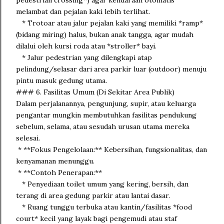
pedestrian crossing*) agar kendaraan otomatis
melambat dan pejalan kaki lebih terlihat.
* Trotoar atau jalur pejalan kaki yang memiliki *ramp*
(bidang miring) halus, bukan anak tangga, agar mudah
dilalui oleh kursi roda atau *stroller* bayi.
* Jalur pedestrian yang dilengkapi atap
pelindung/selasar dari area parkir luar (outdoor) menuju
pintu masuk gedung utama.
### 6. Fasilitas Umum (Di Sekitar Area Publik)
Dalam perjalanannya, pengunjung, supir, atau keluarga
pengantar mungkin membutuhkan fasilitas pendukung
sebelum, selama, atau sesudah urusan utama mereka
selesai.
* **Fokus Pengelolaan:** Kebersihan, fungsionalitas, dan
kenyamanan menunggu.
* **Contoh Penerapan:**
* Penyediaan toilet umum yang kering, bersih, dan
terang di area gedung parkir atau lantai dasar.
* Ruang tunggu terbuka atau kantin/fasilitas *food
court* kecil yang layak bagi pengemudi atau staf